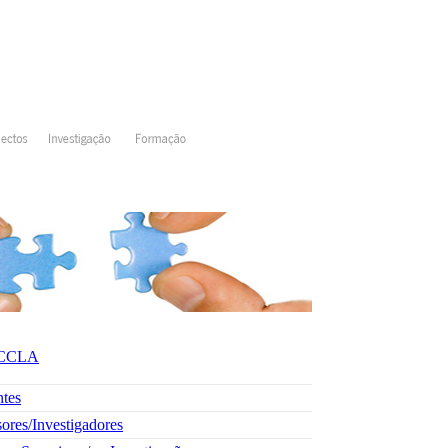
- CCLA
ntes
sores/Investigadores