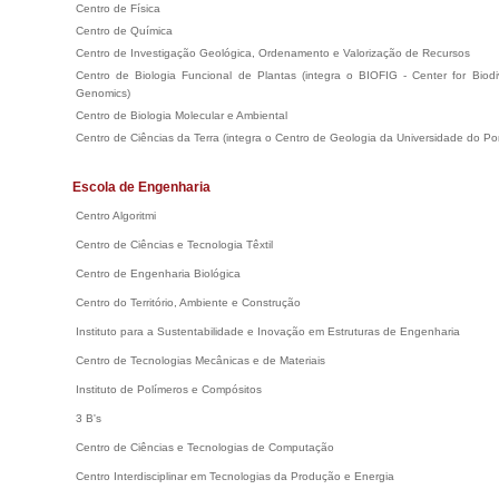
Centro de Física
Centro de Química
Centro de Investigação Geológica, Ordenamento e Valorização de Recursos
Centro de Biologia Funcional de Plantas (integra o BIOFIG - Center for Biodive
Genomics)
Centro de Biologia Molecular e Ambiental
Centro de Ciências da Terra (integra o Centro de Geologia da Universidade do P
Escola de Engenharia
Centro Algoritmi
Centro de Ciências e Tecnologia Têxtil
Centro de Engenharia Biológica
Centro do Território, Ambiente e Construção
Instituto para a Sustentabilidade e Inovação em Estruturas de Engenharia
Centro de Tecnologias Mecânicas e de Materiais
Instituto de Polímeros e Compósitos
3 B's
Centro de Ciências e Tecnologias de Computação
Centro Interdisciplinar em Tecnologias da Produção e Energia