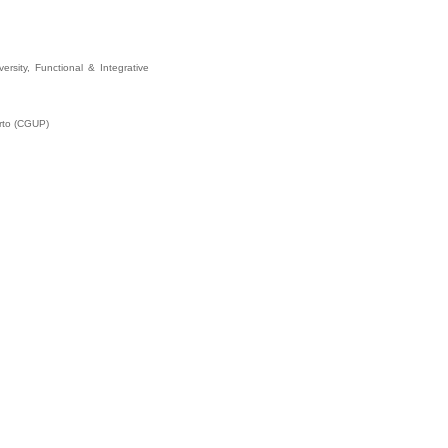
rsity, Functional & Integrative
orto (CGUP)