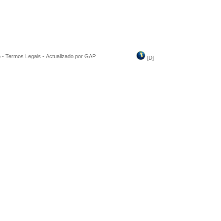
o
-
Termos Legais
-
Actualizado por GAP
[
D
]