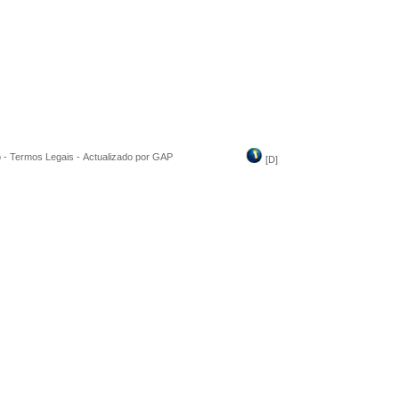
o
-
Termos Legais
-
Actualizado por GAP
[
D
]